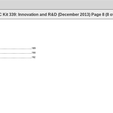
 Kit 339: Innovation and R&D (December 2013)
Page
8
(
8
o
�����������������������������������������
�����������������������������������������
�����������������������������������������