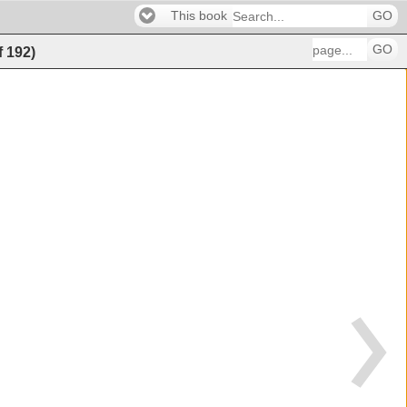
This book
GO
GO
f
192
)
������������������������������������������
������������������������������������190 
�����������������������������������������