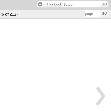
This book
GO
GO
(
6
of
212
)
��������������������� 
������������������ 
��� 
�����������������������������������������
�����������������������������������������
����� 