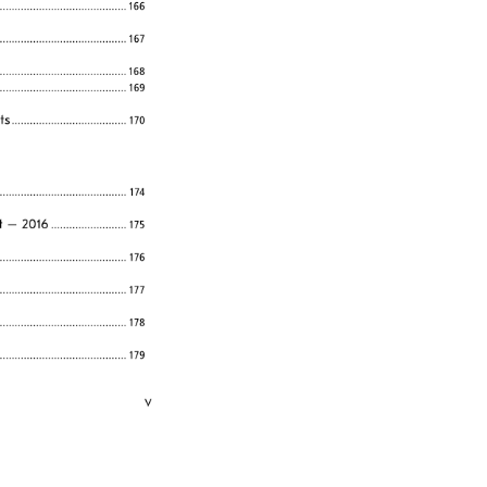
�����������������������������������������
166 
�����������������������������������������
167 
�����������������������������������������
168 
�����������������������������������������
169 
ts 
�������������������������������������� 
170 
�����������������������������������������
174 
 
– 
2016 
������������������������� 
175 
�����������������������������������������
176 
�����������������������������������������
177 
�����������������������������������������
178 
�����������������������������������������
179 
V 