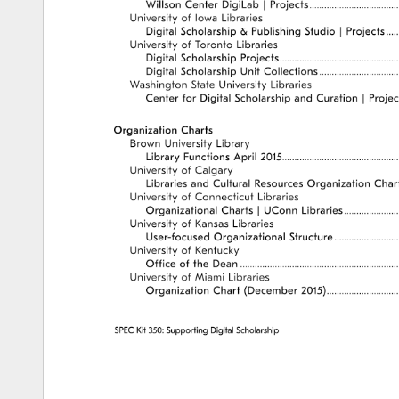
Willson 
Center 
DigiLab 
Projects 
���������
University 
of 
Iowa 
Libraries 
Digital 
Scholarship 
Publishing 
Studio 
Projects 
�
University 
of 
Toronto 
Libraries 
Digital 
Scholarship 
Projects 
������������
Digital 
Scholarship 
Unit 
Collections 
��������
Washington 
State 
University 
Libraries 
Center 
for 
Digital 
Scholarship 
and 
Curation 
Projec
Organization 
Charts 
Brown 
University 
Library 
Library 
Functions 
April 
2015 
������������
University 
of 
Calgary 
Libraries 
and 
Cultural 
Resources 
Organization 
Chart
University 
of 
Connecticut 
Libraries 
Organizational 
Charts 
UConn 
Libraries 
�����
University 
of 
Kansas 
Libraries 
User-focused 
Organizational 
Structure 
������
University 
of 
Kentucky 
Office 
of 
the 
Dean 
����������������
University 
of 
Miami 
Libraries 
Organization 
Chart 
(December 
2015) 
�������
SPEC 
Kit 
350: 
Supporting 
Digital 
Scholarship 