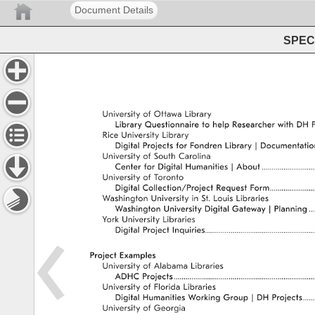
Document Details
SPEC 
University 
of 
Ottawa 
Library 
Library 
Questionnaire 
to 
help 
Researcher 
with 
DH 
P
Rice 
University 
Library 
Digital 
Projects 
for 
Fondren 
Library 
Documentatio
University 
of 
South 
Carolina 
Center 
for 
Digital 
Humanities 
About 
�������
University 
of 
Toronto 
Digital 
Collection/Project 
Request 
Form 
������
Washington 
University 
in 
St. 
Louis 
Libraries 
Washington 
University 
Digital 
Gateway 
Planning 
York 
University 
Libraries 
Digital 
Project 
Inquiries 
��������������
Project 
Examples 
University 
of 
Alabama 
Libraries 
ADHC 
Projects 
������������������
University 
of 
Florida 
Libraries 
Digital 
Humanities 
Working 
Group 
DH 
Projects 
�
University 
of 
Georgia 