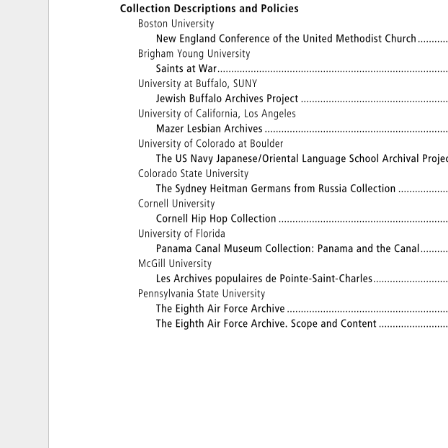
Collection 
Descriptions 
and 
Policies 
Boston 
University 
New 
England 
Conference 
of 
the 
United 
Methodist 
Church 
��
Brigham 
Young 
University 
Saints 
at 
War 
���������������������
University 
at 
Buffalo, 
SUNY 
Jewish 
Buffalo 
Archives 
Project 
�������������
University 
of 
California, 
Los 
Angeles 
Mazer 
Lesbian 
Archives 
����������������
University 
of 
Colorado 
at 
Boulder 
The 
US 
Navy 
Japanese/Oriental 
Language 
School 
Archival 
Proje
Colorado 
State 
University 
The 
Sydney 
Heitman 
Germans 
from 
Russia 
Collection 
����
Cornell 
University 
Cornell 
Hip 
Hop 
Collection 
���������������
University 
of 
Florida 
Panama 
Canal 
Museum 
Collection: 
Panama 
and 
the 
Canal 
��
McGill 
University 
Les 
Archives 
populaires 
de 
Pointe-Saint-Charles 
������
Pennsylvania 
State 
University 
The 
Eighth 
Air 
Force 
Archive 
��������������
The 
Eighth 
Air 
Force 
Archive. 
Scope 
and 
Content 
������