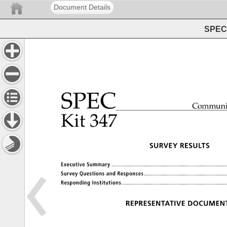
Document Details
SPEC 
SPEC 
Communi
Kit 
347 
SURVEY 
RESULTS 
Executive 
Summary 
���������������������
Survey 
Questions 
and 
Responses 
���������������
Responding 
Institutions 
�������������������
REPRESENTATIVE 
DOCUMENT