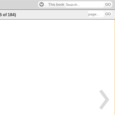
This book
GO
GO
5
of
184
)
�����������������������������������������
�����������������������������������������
�����������������������������������������