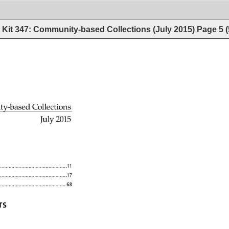
Kit 347: Community-based Collections (July 2015)
Page
5
(
ty-based 
Collections 
July 
2015 
�����������������������������������������
�����������������������������������������
�����������������������������������������
68 
S 