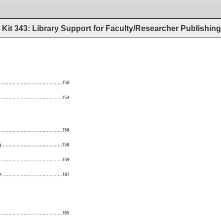
Kit 343: Library Support for Faculty/Researcher Publishin
������������������������������������������
������������������������������������������
������������������������������������������
ng 
������������������������������������������
�����������������������������������������
es 
������������������������������������������
������������������������������������������