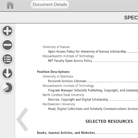
Document Details
SPEC 
University 
of 
Kansas 
Open 
Access 
Policy 
for 
University 
of 
Kansas 
Scholarship 
���
Massachusetts 
Institute 
of 
Technology 
MIT 
Faculty 
Open 
Access 
Policy 
�������������
Position 
Descriptions 
University 
of 
Manitoba 
Research 
Services 
Librarian 
���������������
Massachusetts 
Institute 
of 
Technology 
Program 
Manager 
Scholarly 
Publishing, 
Copyright, 
and 
Licensi
North 
Carolina 
State 
University 
Director, 
Copyright 
and 
Digital 
Scholarship 
���������
Northwestern 
University 
Head, 
Digital 
Collections 
and 
Scholarly 
Communications 
Servic
SELECTED 
RESOURCES 
Books, 
Journal 
Articles, 
and 
Websites 
������������