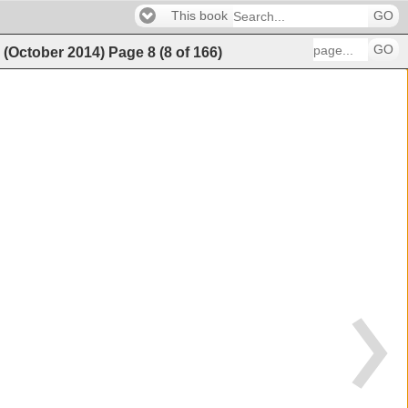
This book
GO
GO
g (October 2014)
Page
8
(
8
of
166
)
�������������150 
�����������������������������������������
�����������������������������������������
��158 
������������������������������159 
�161 
�����������������������������������������1