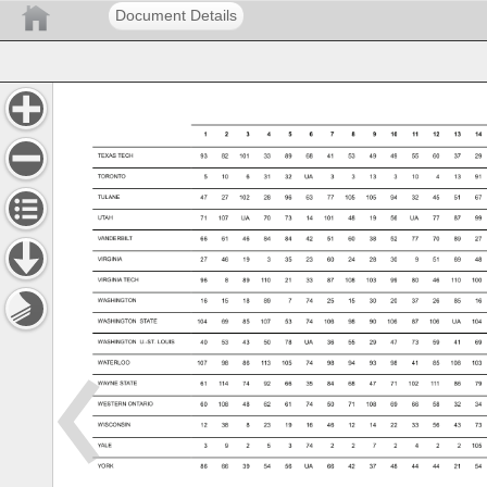
Document Details
 
 
 
 
 
 
 
 
 
 
 
 
 
 
 
 
 
 
 
 
 
 
 
 
 
 
 
 
 
 
 
 
 
 
 
 
 
 
 
 
 
 
 
 
 
 
 
 
 
 
 
 
 
 
 
 
 
 
 
 
 
 
 
 
 
 
 
 
 
 
 
 
 
 
 
 
 
 
 
 
 
 
 
 
 
 
 
 
 
 
 
 
 
 
 
 
 
 
 
 
 
 
 
 
 
 
 
 
 
 
 
 
 
 
 
 
 
 
 
 
 
 
 
 
 
 
 
 
 
 
 
 
 
 
 
 
 
 
 
 
 
 
 
 
 
 
 
 
 
 
 
 
 
 
 
 
 
 
 
 
 
 
 
 
 
 
 
 
 
 
 
 
 
 
 
 
 
 
 
 
 
 
 
 
 
 
 
 
 
 
 
 
 
 
 
 
 
 
 
 
 
 
 
 
 
 
 
 
 
 
 
 
 
 
 
 
 
 
 
 
 
 
 
 
 
 
 
 
 
 
 
 
 
 
 
 
 
 
 
 
 
 
 
 
 
 
 
 
 
 
 
 
 
 