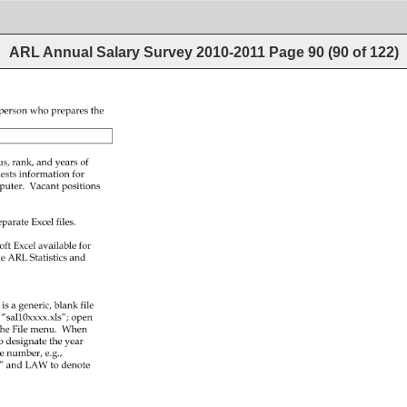
ARL Annual Salary Survey 2010-2011
Page
90
(
90
of
122
)
 
 
 
 
 
 
 
 
 
 
 
 
 
 
 