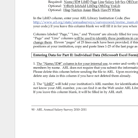
 

 

 

 



 




 

 




 



 
90 
· 
ARL 
Annual 
Salary 
Survey 
2010–2011 