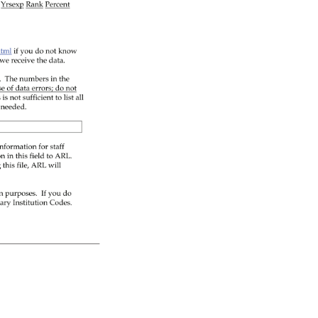
 
 
 
 
 
 
 
 
 
 
 
 
 
 
 
 
 
 
 