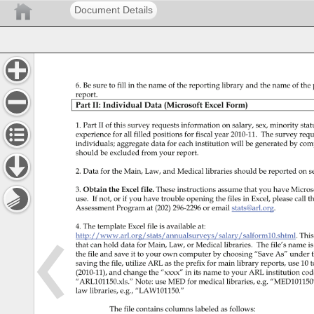
Document Details

 
 
 



 
 

 



 
 






 
 
 
