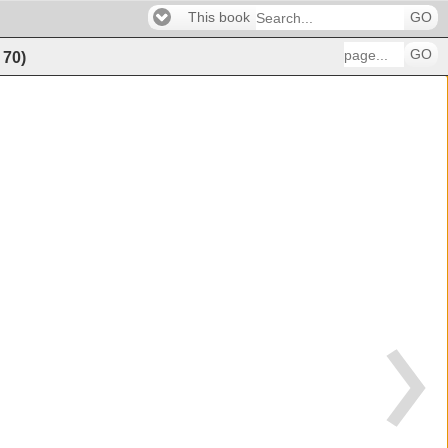
This book
GO
GO
f
70
)