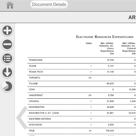
Document Details
ARL
Electronic 

 
 

 

 

 

 

 
 

 
 
 

 
 
 

 
 
 

 
 

 
 

 
 
 

 
 
 

 
 
 

 
 
 

 
 
 

 
 
 

 
 
 
