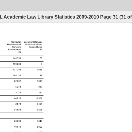
 Academic Law Library Statistics 2009-2010
Page
31
(
31
o
esrxpendituEesrcesouR 
 
 
 
 
 
 
 
 
 
 
 
 
 
 
 
 
 
 
 
 
 
 
 
 
 
 
 
 
 
 
 
 
 
 
 
 
 
 
 
 
 
 
 
 
 
 
 
 
 
 
 
 
 