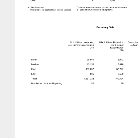
 
 
 

 


 

 
 


 
 

 
 
 
 
 
 
 
 
 
 
 
 
 
 
 
 
 
 
 
 
 
 