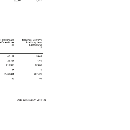
 
 
 
 
 
 
 
 
 
 
 
 
 
 
 
 
 
 
 
 
 
 
 
 
 
 
Data 
Tables 
2009–2010 
· 
31 